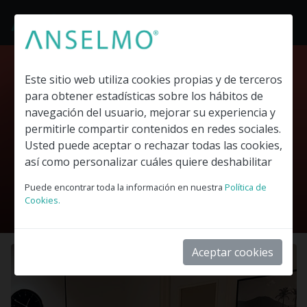
Este sitio web utiliza cookies propias y de terceros
para obtener estadísticas sobre los hábitos de
navegación del usuario, mejorar su experiencia y
permitirle compartir contenidos en redes sociales.
Usted puede aceptar o rechazar todas las cookies,
Espais clínics i sanitaris
así como personalizar cuáles quiere deshabilitar
Spaces
Puede encontrar toda la información en nuestra
Política de
Cookies.
La teva consulta sanitària a La Bonanova
Aceptar cookies